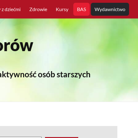
z dziećmi
Zdrowie
Kursy
BAS
Wydawnictwo
iorów
 aktywność osób starszych