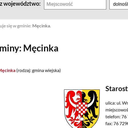
rz województwo:
je się w gminie:
Męcinka
.
gminy:
Męcinka
Męcinka
(rodzaj: gmina wiejska)
Staros
ulica:
ul. W
miejscowoś
telefon:
76
fax:
76 729