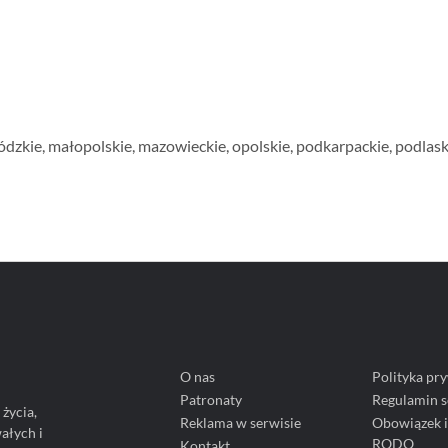
ódzkie
,
małopolskie
,
mazowieckie
,
opolskie
,
podkarpackie
,
podlask
O nas
Polityka pr
Patronaty
Regulamin s
życia,
Reklama w serwisie
Obowiązek 
wałych i
RODO
Kontakt