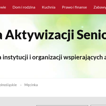
owie
Dom i rodzina
Kuchnia
Prawo i finanse
Zabawy 
 Aktywizacji Sen
 instytucji i organizacji wspierających
olnośląskie
Męcinka