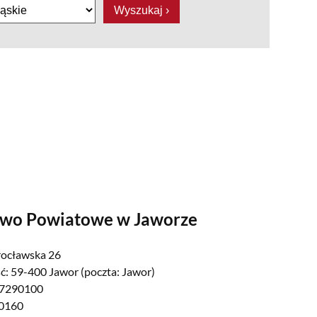
two Powiatowe w Jaworze
rocławska 26
ć:
59-400 Jawor (poczta: Jawor)
 7290100
0160