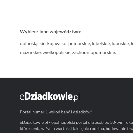
Wybierz inne województwo:
dolnośląskie
,
kujawsko-pomorskie
,
lubelskie
,
lubuskie
,
ł
mazurskie
,
wielkopolskie
,
zachodniopomorskie
.
Portal numer 1 wśród babć i dziadków!
eDziadkowie.pl - ogólnopolski portal dla osób po 50-tym roku 
które cenią w życiu wartości takie jak: rodzina, budowanie tr