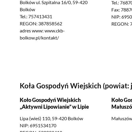
Bolków ul. Szpitalna 16/0, 59-420
Tel.: 768
Bolków
Fax: 788
Tel.: 757413431
NIP: 695
REGON: 387858562
REGON: 
adres www: www.ckb-
bolkow.pl/kontakt/
Koła Gospodyń Wiejskich (powiat: 
Koło Gospodyń Wiejskich
Koło Go
„Aktywni Lipowianie” w Lipie
Małusz
Lipa (wieś) 110, 59-420 Bolków
Małuszów 
NIP: 6951534170