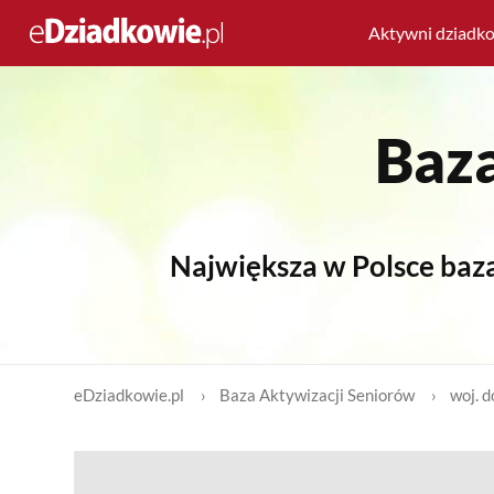
Aktywni dziadk
Baza
Największa w Polsce baza
eDziadkowie.pl
Baza Aktywizacji Seniorów
woj. d