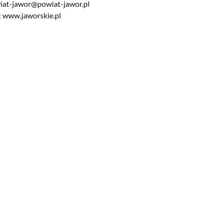
at-jawor@powiat-jawor.pl
:
www.jaworskie.pl