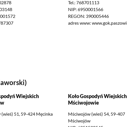
702878
Tel.: 768701113
703148
NIP: 6950001566
0001572
REGON: 390005446
787307
adres www: www.gok.paszowic
jaworski)
spodyń Wiejskich
Koło Gospodyń Wiejskich
ów
Mściwojowie
(wieś) 51, 59-424 Męcinka
Mściwojów (wieś) 54, 59-407
Mściwojów