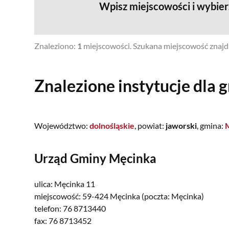
Wpisz miejscowości i wybie
Znaleziono:
1
miejscowości. Szukana miejscowość znajdu
Znalezione instytucje dla 
Województwo:
dolnośląskie
, powiat:
jaworski
, gmina:
Urząd Gminy Męcinka
ulica:
Męcinka 11
miejscowość:
59-424 Męcinka (poczta: Męcinka)
telefon:
76 8713440
fax:
76 8713452