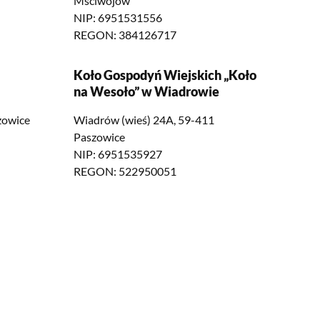
Mściwojów
NIP: 6951531556
REGON: 384126717
Koło Gospodyń Wiejskich „Koło
na Wesoło” w Wiadrowie
zowice
Wiadrów (wieś) 24A, 59-411
Paszowice
NIP: 6951535927
REGON: 522950051